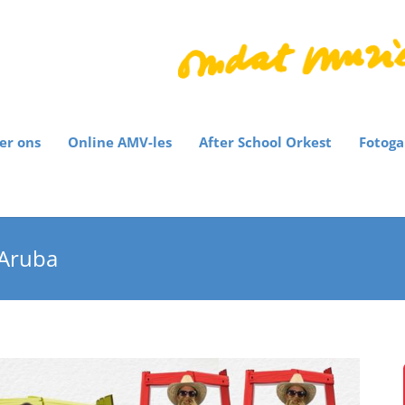
er ons
Online AMV-les
After School Orkest
Fotoga
 Aruba