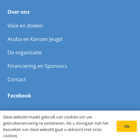
Over ons
Visie en doelen
Aruba en Kansen Jeugd
De organisatie
Financiering en Sponsors
Contact
Facebook
Deze website maakt gebruik van cookies om uw
gebruikerservaring te verbeteren. Als u doorgaat met het
Ok
bezoeken van deze website gaat u akkoord met onze
©Leerorkest Aruba | Website door
Webgrade
cookies