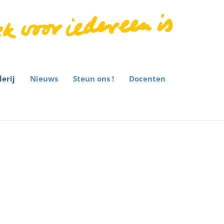
lerij
Nieuws
Steun ons !
Docenten