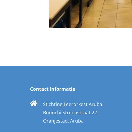
Contact informatie
Stichting Leerorkest Aruba
Boonchi Strenastraat 22
Oranjestad, Aruba