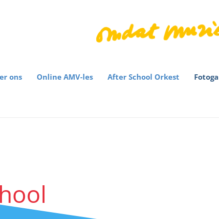
er ons
Online AMV-les
After School Orkest
Fotoga
chool