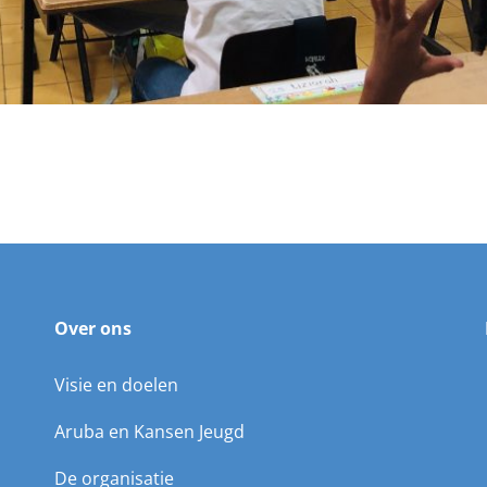
Over ons
Visie en doelen
Aruba en Kansen Jeugd
De organisatie