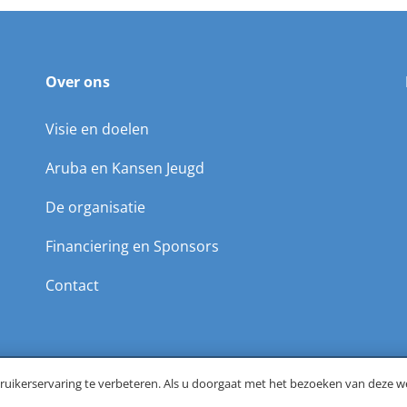
Over ons
Visie en doelen
Aruba en Kansen Jeugd
De organisatie
Financiering en Sponsors
Contact
©Leerorkest Aruba | Website door
Webgrade
uikerservaring te verbeteren. Als u doorgaat met het bezoeken van deze w