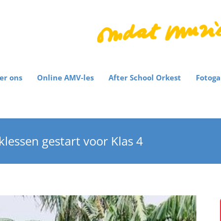
er ons
Online AMV-les
After School Orkest
Fotoga
essen gestart voor Klas 4