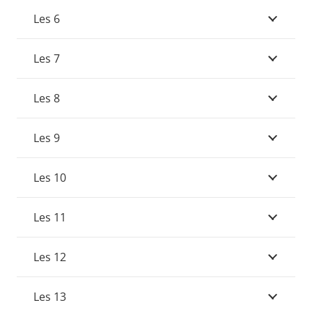
Les 6
Les 7
Les 8
Les 9
Les 10
Les 11
Les 12
Les 13