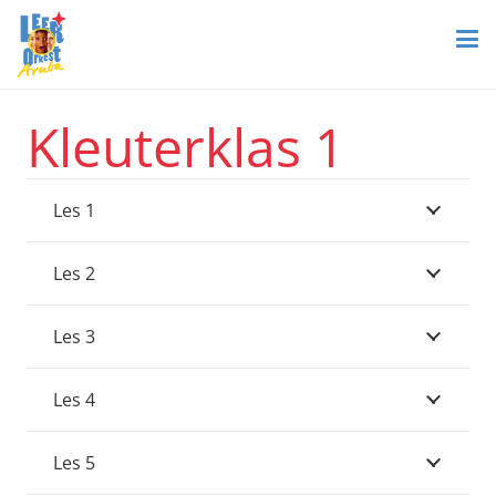
Kleuterklas 1
Les 1
Les 2
Les 3
Les 4
Les 5