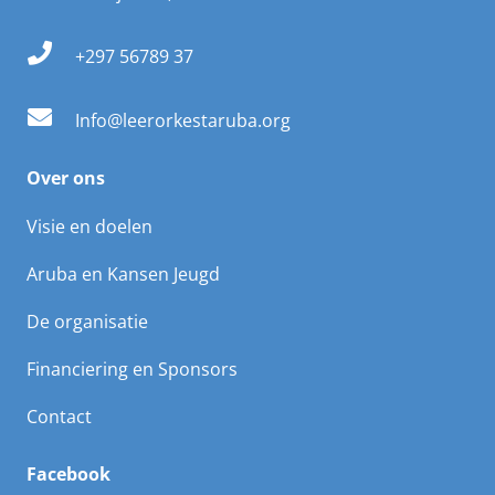
+297 56789 37
Info@leerorkestaruba.org
Over ons
Visie en doelen
Aruba en Kansen Jeugd
De organisatie
Financiering en Sponsors
Contact
Facebook