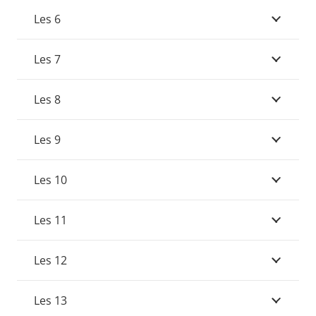
Les 6
Les 7
Les 8
Les 9
Les 10
Les 11
Les 12
Les 13