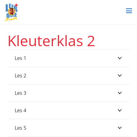
Kleuterklas 2
Les 1
Les 2
Les 3
Les 4
Les 5